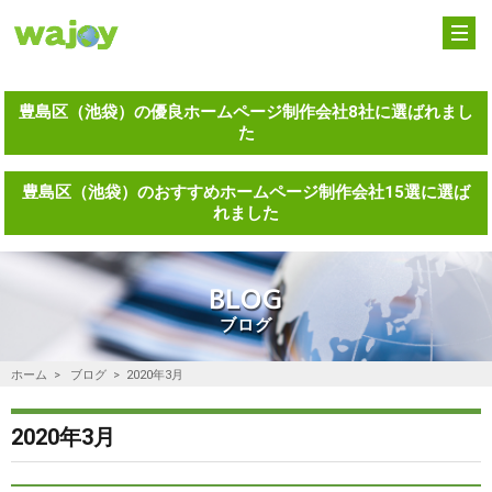
ホーム
HOME
サービス内容
SERVICE
豊島区（池袋）の優良ホームページ制作会社8社に選ばれまし
た
実績紹介
WORKS
豊島区（池袋）のおすすめホームページ制作会社15選に選ば
れました
会社案内
ABOUT
よくある質問
FAQ
BLOG
ブログ
ブログ
BLOG
ホーム
ブログ
2020年3月
お問い合わせ
CONTACT
2020年3月