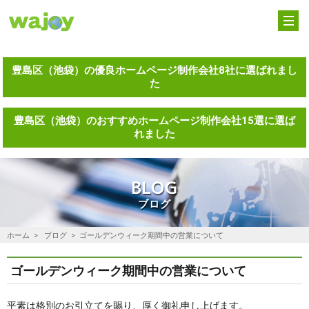
ホーム
HOME
サービス内容
SERVICE
豊島区（池袋）の優良ホームページ制作会社8社に選ばれまし
た
実績紹介
WORKS
豊島区（池袋）のおすすめホームページ制作会社15選に選ば
れました
会社案内
ABOUT
よくある質問
FAQ
BLOG
ブログ
ブログ
BLOG
ホーム
ブログ
ゴールデンウィーク期間中の営業について
お問い合わせ
CONTACT
ゴールデンウィーク期間中の営業について
平素は格別のお引立てを賜り、厚く御礼申し上げます。